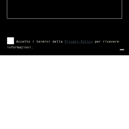
Accetto i termini della
Privacy Policy
per ricevere
informazioni.
Campaign financed according to (EU) regulation no. 1308/2013