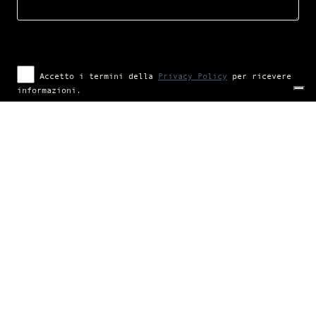
Accetto i termini della
Privacy Policy
per ricevere
informazioni.
Campaign financed according to (EU) regulation no. 1308/2013
Copyright 2022 | Tabarrini
Tutti i diritti riservati