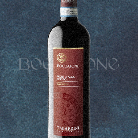
x
BOCCATONE
Ricerca
per: